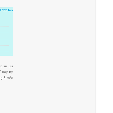
3722 lần
ợc sự ưu
ế này hy
ng 3 mặt