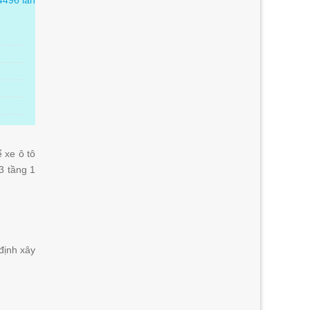
4496 lần
 xe ô tô
3 tầng 1
định xây