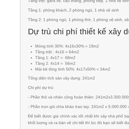
Tầng trệt: gara xe, cầu thang, phòng bếp, 1 nhà vệ sin
Tầng 1: phòng khách, 2 phòng ngủ, 1 nhà vệ sinh
Tầng 2: 1 phòng ngủ, 1 phòng thờ, 1 phòng vệ sinh, sâ
Dự trù chi phí thiết kế xây
Móng tính 30%: 4x16x30% = 19m2
Tầng trệt : 4x16 = 64m2
Tầng 1: 4x17 = 68m2
Tầng 2: 4x14 = 56m2
Mái bê tông tính 50%: 4x17x50% = 34m2
Tổng diện tích sàn xây dựng: 241m2
Chi phí dự trù:
- Phần thô và nhân công hoàn thiện: 241m2x3.300.00
- Phần trọn gói chìa kháo trao tay: 241m2 x 5.000.00
Để biết được giá chính xác tốt nhất khi xây nhà phố bạ
khối lượng và ra bản vẽ chi tiết thì lúc đó bạn sẽ biết 