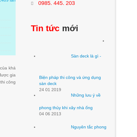
2489 lần
0985. 445. 203
Tin tức
mới
Sàn deck là gì -
 của khá
được gia
Biện pháp thi công và ứng dụng
thi công
sàn deck
24 01 2019
Những lưu ý về
phong thủy khi xây nhà ống
04 06 2013
Nguyên tắc phong