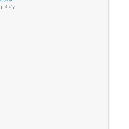
9334 lần
 phí xây