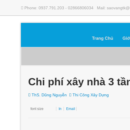
Phone: 0937.791.203 - 02866806034 Mail: saovangtk@
Trang Chủ
Giớ
Chi phí xây nhà 3 tầ
ThS. Dũng Nguyễn
Thi Công Xây Dựng
font size
In
Email