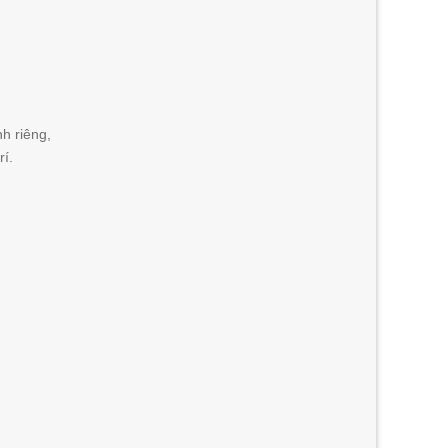
h riêng,
í.