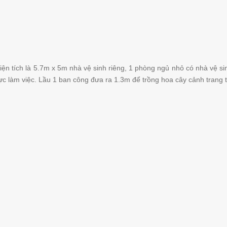
ện tích là 5.7m x 5m nhà vệ sinh riêng, 1 phòng ngủ nhỏ có nhà vệ sin
c làm việc. Lầu 1 ban công đưa ra 1.3m để trồng hoa cây cảnh trang tr