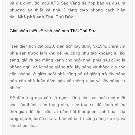
và gia đình, đội ngủ KTS Sao Vàng đã họp bàn và đưa ra
phương án thiết kế nhà 3 tầng theo phong cách hiện
đại,
Nhà phố anh Thái Thủ Đức
Giải pháp thiết kế Nhà phố anh Thái Thủ Đức
Trên diện tích đất 5x20, diện tích xây dựng 5x15m, chừa 5m
phía sân trước làm khu để xe, cũng như tạo khoảng lùi lấy
sáng, gió và tạo mãng xanh cho ngôi nhà, phía sau cùng là
phòng ngủ, có khoảng giếng trời lấy sáng và thông gió cho
căn phòng. ở giữa ngôi nhà cũng bố trí giếng trờ lấy sáng
nên căn nhà luôn đảm bảo về thông gióa và lấy sáng tự
nhiên.
Để đáp ứng nhu cầu sử dụng cũng như sự thoải mái nhất
cho các thành viên trong nhà, kiến trúc sư đã dành nhiều
thời gian để tìm hiểu và nắm bắt thói quen sinh hoạt của
từng người, từ đó cho ra bản vẽ bố trí công năng hợp lý và
khoa học nhất.