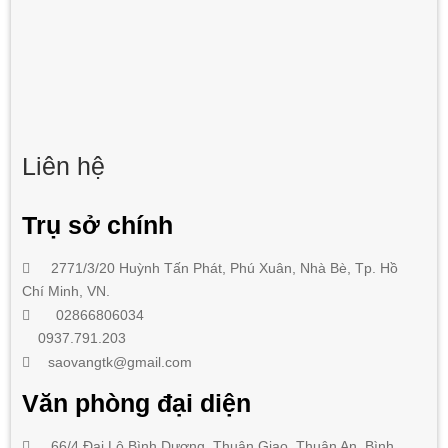
Liên hệ
Trụ sở chính
2771/3/20 Huỳnh Tấn Phát
,
Phú Xuân, Nhà Bè,
Tp. Hồ
Chí Minh
, VN.
02866806034
0937.791.203
saovangtk@gmail.com
Văn phòng đại diện
66/4 Đại Lộ Bình Dương, Thuận Giao, Thuận An, Bình