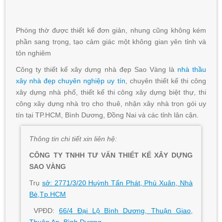
Phòng thờ được thiết kế đơn giản, nhung cũng không kém
phần sang trọng, tạo cảm giác một không gian yên tỉnh và
tôn nghiêm
Công ty thiết kế xây dựng nhà đẹp Sao Vàng là
nhà thầu
xây nhà đẹp chuyên nghiệp uy tín
, chuyên thiết kế thi công
xây dựng nhà phố, thiết kế thi công xây dựng biệt thự, thi
công xây dựng nhà trọ cho thuê, nhận xây nhà trọn gói uy
tín tại TP.HCM, Bình Dương, Đồng Nai và các tỉnh lân cận.
Thông tin chi tiết xin liên hệ:
CÔNG TY TNHH TƯ VẤN THIẾT KẾ XÂY DỰNG
SAO VÀNG
Trụ
sở: 2771/3/20 Huỳnh Tấn Phát, Phú Xuân, Nhà
Bè,Tp.HCM
VPĐD:
66/4 Đại Lộ Bình Dương, Thuận Giao,