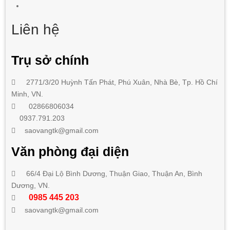
Liên hệ
Trụ sở chính
2771/3/20 Huỳnh Tấn Phát
,
Phú Xuân, Nhà Bè,
Tp. Hồ Chí
Minh
, VN.
02866806034
0937.791.203
saovangtk@gmail.com
Văn phòng đại diện
66/4 Đại Lộ Bình Dương, Thuận Giao, Thuận An, Bình
Dương, VN.
0985 445 203
saovangtk@gmail.com