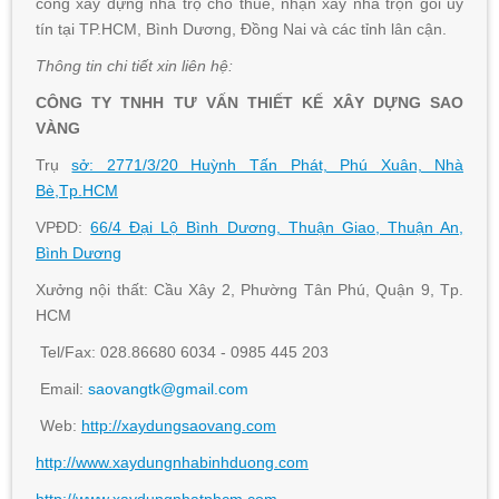
công xây dựng nhà trọ cho thuê, nhận xây nhà trọn gói uy
tín tại TP.HCM, Bình Dương, Đồng Nai và các tỉnh lân cận.
Thông tin chi tiết xin liên hệ:
CÔNG TY TNHH TƯ VẤN THIẾT KẾ XÂY DỰNG SAO
VÀNG
Trụ
sở: 2771/3/20 Huỳnh Tấn Phát, Phú Xuân, Nhà
Bè,Tp.HCM
VPĐD:
66/4 Đại Lộ Bình Dương, Thuận Giao, Thuận An,
Bình Dương
Xưởng nội thất: Cầu Xây 2, Phường Tân Phú, Quận 9, Tp.
HCM
Tel/Fax: 028.86680 6034 - 0985 445 203
Email:
saovangtk@gmail.com
Web:
http://xaydungsaovang.com
http://www.xaydungnhabinhduong.com
http://www.xaydungnhatphcm.com