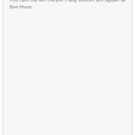
Phối cảnh mặt tiền nhà phố 3 tầng 5mx16m anh Nguyên tại
Bình Phước