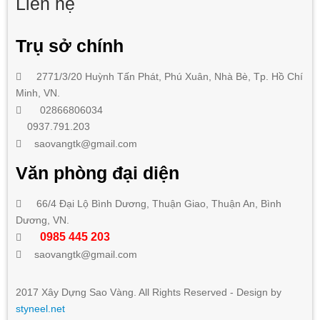
Liên hệ
Trụ sở chính
2771/3/20 Huỳnh Tấn Phát
,
Phú Xuân, Nhà Bè,
Tp. Hồ Chí
Minh
, VN.
02866806034
0937.791.203
saovangtk@gmail.com
Văn phòng đại diện
66/4 Đại Lộ Bình Dương, Thuận Giao, Thuận An, Bình
Dương, VN.
0985 445 203
saovangtk@gmail.com
2017 Xây Dựng Sao Vàng. All Rights Reserved - Design by
styneel.net