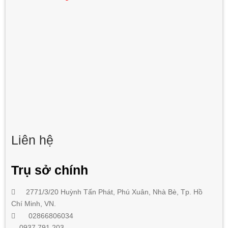
Liên hệ
Trụ sở chính
2771/3/20 Huỳnh Tấn Phát
,
Phú Xuân, Nhà Bè,
Tp. Hồ
Chí Minh
, VN.
02866806034
0937.791.203