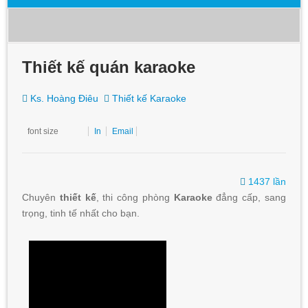
Thiết kế quán karaoke
Ks. Hoàng Điêu
Thiết kế Karaoke
font size
In
Email
1437 lần
Chuyên
thiết kế
, thi công phòng
Karaoke
đẳng cấp, sang
trọng, tinh tế nhất cho bạn.