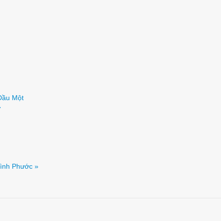
 Dầu Một
7
Bình Phước »