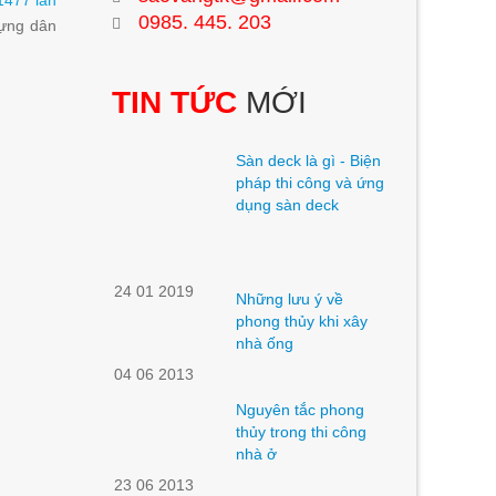
1477 lần
0985. 445. 203
dựng dân
TIN TỨC
MỚI
Sàn deck là gì - Biện
pháp thi công và ứng
dụng sàn deck
24 01 2019
Những lưu ý về
phong thủy khi xây
nhà ống
04 06 2013
Nguyên tắc phong
thủy trong thi công
nhà ở
23 06 2013