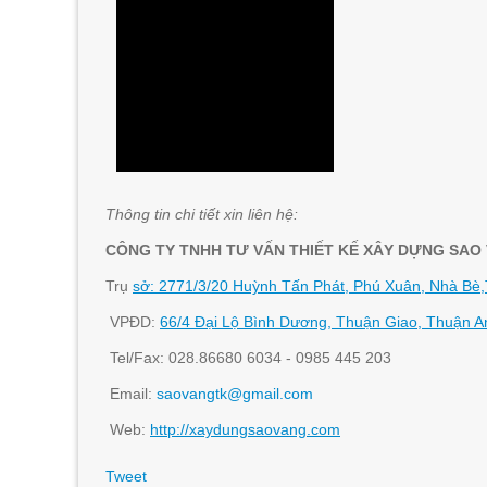
Thông tin chi tiết xin liên hệ:
CÔNG TY TNHH TƯ VẤN THIẾT KẾ XÂY DỰNG SAO
Trụ
sở: 2771/3/20 Huỳnh Tấn Phát, Phú Xuân, Nhà B
VPĐD:
66/4 Đại Lộ Bình Dương, Thuận Giao, Thuận A
Tel/Fax: 028.86680 6034 - 0985 445 203
Email:
saovangtk@gmail.com
Web:
http://xaydungsaovang.com
Tweet