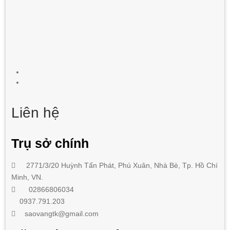
Liên hệ
Trụ sở chính
2771/3/20 Huỳnh Tấn Phát
,
Phú Xuân, Nhà Bè,
Tp. Hồ Chí
Minh
, VN.
02866806034
0937.791.203
saovangtk@gmail.com