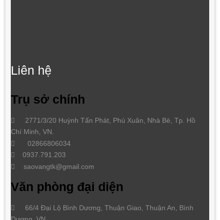
Liên hệ
Trụ sở chính
2771/3/20 Huỳnh Tấn Phát
,
Phú Xuân, Nhà Bè,
Tp. Hồ
Chí Minh
, VN.
02866806034
0937.791.203
saovangtk@gmail.com
Văn phòng đại diện
66/4 Đại Lộ Bình Dương, Thuận Giao, Thuận An, Bình
Dương, VN.